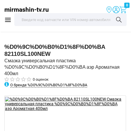
0
mirmashin-tv.ru
%D0%9C%D0%B0%D1%8F%D0%BA
82110SL100NEW
Смазка универсальная пластика
%D0%9C%D0%B0%D1%8F%D0%BA аэр Ароматная
400мл
0 оценок
О бренде %D0%9C%D0%B0%D1%8F%D0%BA