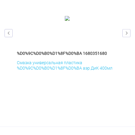
%D0%9C%D0%B0%D1%8F%D0%BA 1680351680
%D
Смазка универсальная пластика
Сма
л
%D0%9C%D0%B0%D1%8F%D0%BA аэр ДиК 400мл
%D