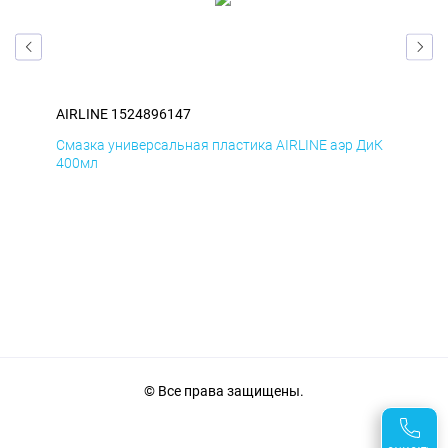
AIRLINE 1524896147
AIR
БмД
Смазка универсальная пластика AIRLINE аэр ДиК
Сма
400мл
40
© Все права защищены.