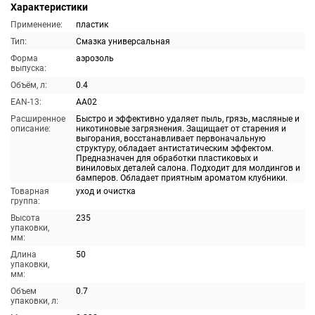
Характеристики
Применение:
пластик
Тип:
Смазка универсальная
Форма
аэрозоль
выпуска:
Объём, л:
0.4
EAN-13:
AA02
Расширенное
Быстро и эффективно удаляет пыль, грязь, масляные и
описание:
никотиновые загрязнения. Защищает от старения и
выгорания, восстанавливает первоначальную
структуру, обладает антистатическим эффектом.
Предназначен для обработки пластиковых и
виниловых деталей салона. Подходит для молдингов и
бамперов. Обладает приятным ароматом клубники.
Товарная
уход и очистка
группа:
Высота
235
упаковки,
мм:
Длина
50
упаковки,
мм:
Объем
0.7
упаковки, л: