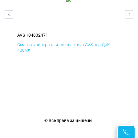
AVS 104832471
AVS
Смазка универсальная пластика AVS аэр ДиК
Сма
400мл
40
© Все права защищены.