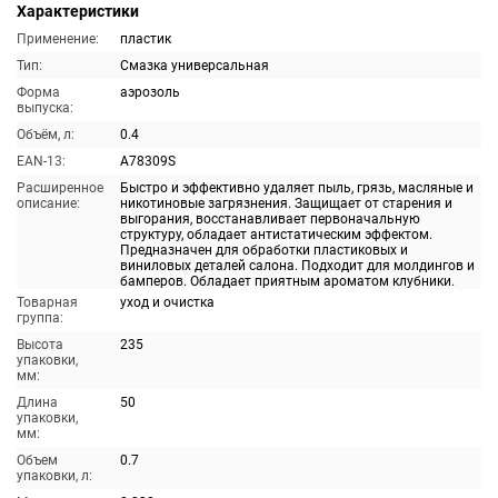
Характеристики
Применение:
пластик
Тип:
Смазка универсальная
Форма
аэрозоль
выпуска:
Объём, л:
0.4
EAN-13:
A78309S
Расширенное
Быстро и эффективно удаляет пыль, грязь, масляные и
описание:
никотиновые загрязнения. Защищает от старения и
выгорания, восстанавливает первоначальную
структуру, обладает антистатическим эффектом.
Предназначен для обработки пластиковых и
виниловых деталей салона. Подходит для молдингов и
бамперов. Обладает приятным ароматом клубники.
Товарная
уход и очистка
группа:
Высота
235
упаковки,
мм:
Длина
50
упаковки,
мм:
Объем
0.7
упаковки, л: