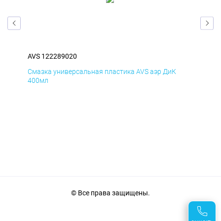
AVS 122289020
AVS
Смазка универсальная пластика AVS аэр ДиК
Сма
400мл
40
© Все права защищены.