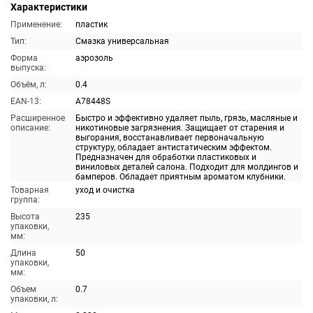
Характеристики
Применение:
пластик
Тип:
Смазка универсальная
Форма
аэрозоль
выпуска:
Объём, л:
0.4
EAN-13:
A78448S
Расширенное
Быстро и эффективно удаляет пыль, грязь, масляные и
описание:
никотиновые загрязнения. Защищает от старения и
выгорания, восстанавливает первоначальную
структуру, обладает антистатическим эффектом.
Предназначен для обработки пластиковых и
виниловых деталей салона. Подходит для молдингов и
бамперов. Обладает приятным ароматом клубники.
Товарная
уход и очистка
группа:
Высота
235
упаковки,
мм:
Длина
50
упаковки,
мм:
Объем
0.7
упаковки, л: