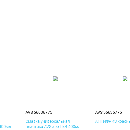
AVS 56636775
AVS 56636775
я
Смазка универсальная
АНТИФРИЗ красны
 400мл
пластика AVS аэр ПхВ 400мл