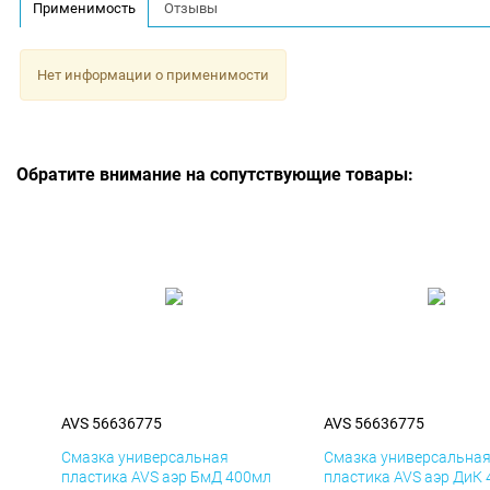
Применимость
Отзывы
Нет информации о применимости
Обратите внимание на сопутствующие товары:
AVS 56636775
AVS 56636775
Смазка универсальная
Смазка универсальна
пластика AVS аэр БмД 400мл
пластика AVS аэр ДиК