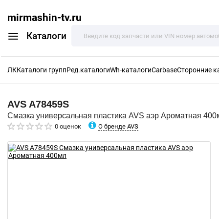
mirmashin-tv.ru
Каталоги
ЛК
Каталоги групп
Ред.каталоги
Wh-каталоги
Carbase
Сторонние к
AVS
A78459S
Смазка универсальная пластика AVS аэр Ароматная 400
О бренде AVS
0 оценок