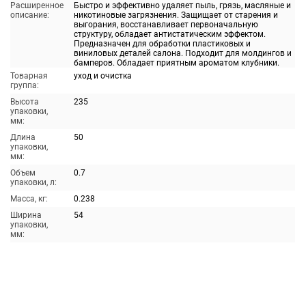
Расширенное
Быстро и эффективно удаляет пыль, грязь, масляные и
описание:
никотиновые загрязнения. Защищает от старения и
выгорания, восстанавливает первоначальную
структуру, обладает антистатическим эффектом.
Предназначен для обработки пластиковых и
виниловых деталей салона. Подходит для молдингов и
бамперов. Обладает приятным ароматом клубники.
Товарная
уход и очистка
группа:
Высота
235
упаковки,
мм:
Длина
50
упаковки,
мм:
Объем
0.7
упаковки, л:
Масса, кг:
0.238
Ширина
54
упаковки,
мм: