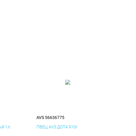
AVS 56636775
й 1л.
ПВЕЦ AVS ДОТ4 910г