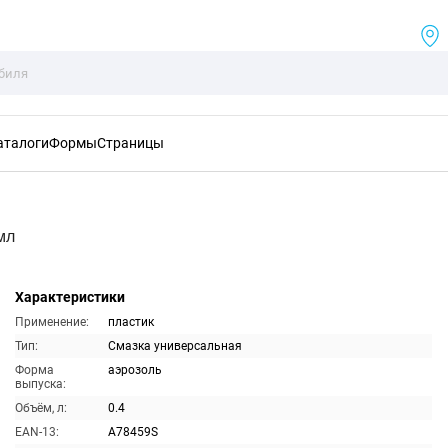
аталоги
Формы
Страницы
мл
Характеристики
Применение:
пластик
Тип:
Смазка универсальная
Форма
аэрозоль
выпуска:
Объём, л:
0.4
EAN-13:
A78459S