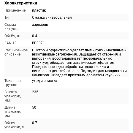
Характеристики
Применение:
пластик
Тип:
Смазка универсальная
Форма
аэрозоль
выпуска:
Объём, л:
0.4
EAN-13:
BP0071
Расширенное
Быстро и эффективно удаляет пыль, грязь, масляные и
описание:
никотиновые загрязнения. Защищает от старения и
выгорания, восстанавливает первоначальную
структуру, обладает антистатическим эффектом.
Предназначен для обработки пластиковых и
виниловых деталей салона. Подходит для молдингов и
бамперов. Обладает приятным ароматом клубники.
Товарная
уход и очистка
группа:
Высота
235
упаковки,
мм:
Длина
50
упаковки,
мм:
Объем
0.7
упаковки, л: