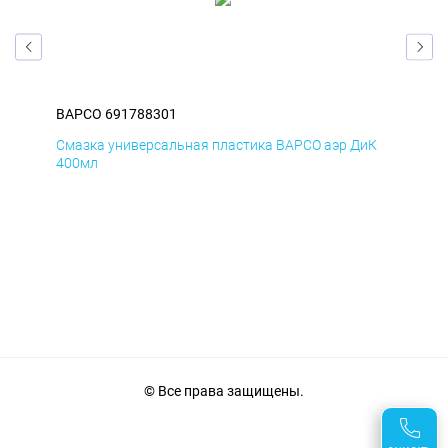
BAPCO 691788301
BA
мД
Смазка универсальная пластика BAPCO аэр ДиК
Сма
400мл
40
© Все права защищены.