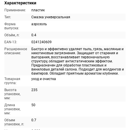
Характеристики
Применение:
пластик
Тип:
Смазка универсальная
Форма
аэрозоль
выпуска:
Объём, л:
0.4
EAN-13:
0241240609
Расширенное
Быстро и эффективно удаляет пыль, грязь, масляные и
описание:
никотиновые загрязнения. Защищает от старения и
выгорания, восстанавливает первоначальную
структуру, обладает антистатическим эффектом.
Предназначен для обработки пластиковых и
виниловых деталей салона. Подходит для молдингов и
бамперов. Обладает приятным ароматом клубники.
Товарная
уход и очистка
группа:
Высота
235
упаковки,
мм:
Длина
50
упаковки,
мм:
Объем
0.7
упаковки, л: