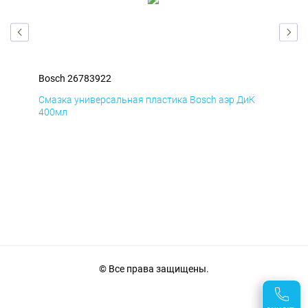
Bosch 26783922
Bos
Д
Смазка универсальная пластика Bosch аэр ДиК
Сма
400мл
40
© Все права защищены.