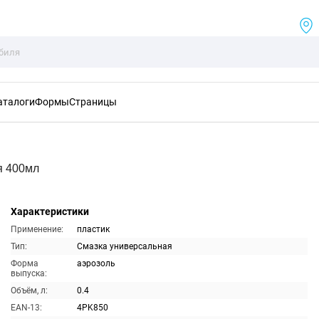
аталоги
Формы
Страницы
я 400мл
Характеристики
Применение:
пластик
Тип:
Смазка универсальная
Форма
аэрозоль
выпуска:
Объём, л:
0.4
EAN-13:
4PK850