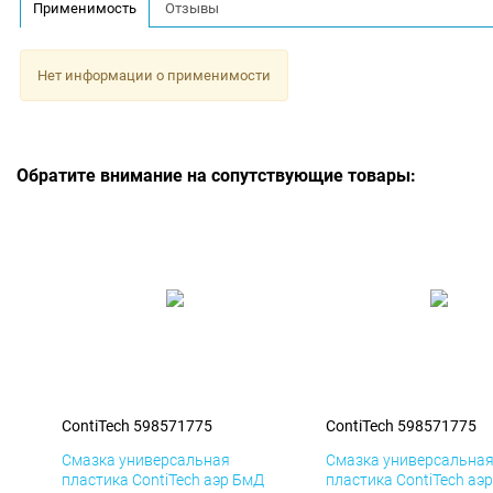
Применимость
Отзывы
Нет информации о применимости
Обратите внимание на сопутствующие товары:
ContiTech 598571775
ContiTech 598571775
Смазка универсальная
Смазка универсальна
пластика ContiTech аэр БмД
пластика ContiTech аэ