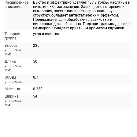
Расширенное
Быстро и эффективно удаляет пыль, грязь, масляные и
описание:
никотиновые загрязнения. Защищает от старения и
выгорания, восстанавливает первоначальную
структуру, обладает антистатическим эффектом.
Предназначен для обработки пластиковых и
виниловых деталей салона. Подходит для молдингов и
бамперов. Обладает приятным ароматом клубники.
Товарная
уход и очистка
группа:
Высота
235
упаковки,
мм:
Длина
50
упаковки,
мм:
Объем
0.7
упаковки, л:
Масса, кг:
0.238
Ширина
54
упаковки,
мм: