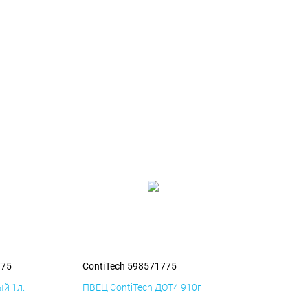
775
ContiTech 598571775
й 1л.
ПВЕЦ ContiTech ДОТ4 910г