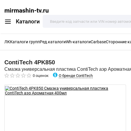
mirmashin-tv.ru
Каталоги
ЛК
Каталоги групп
Ред.каталоги
Wh-каталоги
Carbase
Сторонние к
ContiTech
4PK850
Смазка универсальная пластика ContiTech аэр Ароматна
О бренде ContiTech
0 оценок