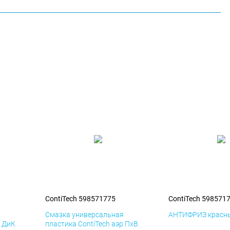
ContiTech 598571775
ContiTech 598571
я
Смазка универсальная
АНТИФРИЗ красны
р ДиК
пластика ContiTech аэр ПхВ