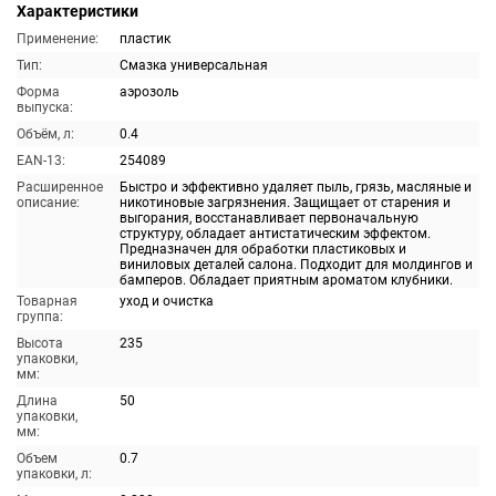
Характеристики
Применение:
пластик
Тип:
Смазка универсальная
Форма
аэрозоль
выпуска:
Объём, л:
0.4
EAN-13:
254089
Расширенное
Быстро и эффективно удаляет пыль, грязь, масляные и
описание:
никотиновые загрязнения. Защищает от старения и
выгорания, восстанавливает первоначальную
структуру, обладает антистатическим эффектом.
Предназначен для обработки пластиковых и
виниловых деталей салона. Подходит для молдингов и
бамперов. Обладает приятным ароматом клубники.
Товарная
уход и очистка
группа:
Высота
235
упаковки,
мм:
Длина
50
упаковки,
мм:
Объем
0.7
упаковки, л: