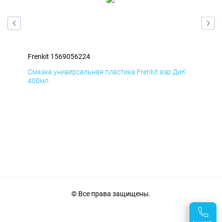
Frenkit 1569056224
Fre
мД
Смазка универсальная пластика Frenkit аэр ДиК
Сма
400мл
40
© Все права защищены.