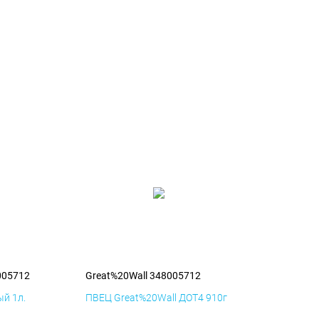
005712
Great%20Wall 348005712
й 1л.
ПВЕЦ Great%20Wall ДОТ4 910г