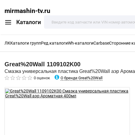
mirmashin-tv.ru
Каталоги
ЛК
Каталоги групп
Ред.каталоги
Wh-каталоги
Carbase
Сторонние к
Great%20Wall
1109102K00
Смазка универсальная пластика Great%20Wall аэр Аром
О бренде Great%20Wall
0 оценок