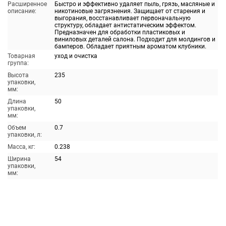
Расширенное
Быстро и эффективно удаляет пыль, грязь, масляные и
описание:
никотиновые загрязнения. Защищает от старения и
выгорания, восстанавливает первоначальную
структуру, обладает антистатическим эффектом.
Предназначен для обработки пластиковых и
виниловых деталей салона. Подходит для молдингов и
бамперов. Обладает приятным ароматом клубники.
Товарная
уход и очистка
группа:
Высота
235
упаковки,
мм:
Длина
50
упаковки,
мм:
Объем
0.7
упаковки, л:
Масса, кг:
0.238
Ширина
54
упаковки,
мм: