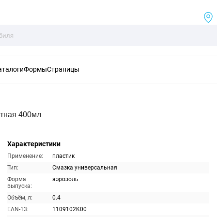
аталоги
Формы
Страницы
атная 400мл
Характеристики
Применение:
пластик
Тип:
Смазка универсальная
Форма
аэрозоль
выпуска:
Объём, л:
0.4
EAN-13:
1109102K00