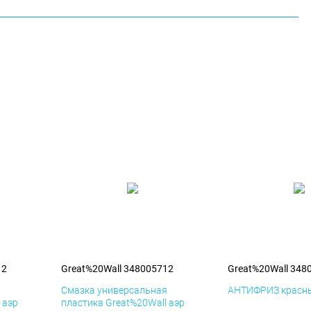
12
Great%20Wall 348005712
Great%20Wall 348
я
Смазка универсальная
АНТИФРИЗ красны
 аэр
пластика Great%20Wall аэр