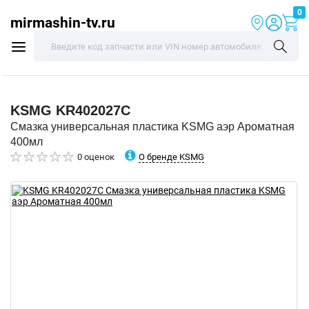
0
mirmashin-tv.ru
KSMG
KR402027C
Смазка универсальная пластика KSMG аэр Ароматная
400мл
О бренде KSMG
0 оценок