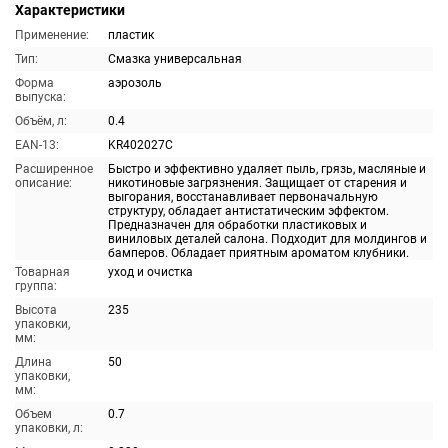
Характеристики
Применение:
пластик
Тип:
Смазка универсальная
Форма
аэрозоль
выпуска:
Объём, л:
0.4
EAN-13:
KR402027C
Расширенное
Быстро и эффективно удаляет пыль, грязь, масляные и
описание:
никотиновые загрязнения. Защищает от старения и
выгорания, восстанавливает первоначальную
структуру, обладает антистатическим эффектом.
Предназначен для обработки пластиковых и
виниловых деталей салона. Подходит для молдингов и
бамперов. Обладает приятным ароматом клубники.
Товарная
уход и очистка
группа:
Высота
235
упаковки,
мм:
Длина
50
упаковки,
мм:
Объем
0.7
упаковки, л: