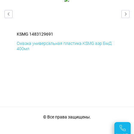
KSMG 1483129691
KS
Смазка универсальная пластика KSMG аэр БмД
Сма
400мл
40
© Все права защищены.