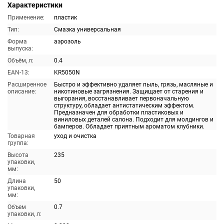
Характеристики
Применение:
пластик
Тип:
Смазка универсальная
Форма
аэрозоль
выпуска:
Объём, л:
0.4
EAN-13:
KR5050N
Расширенное
Быстро и эффективно удаляет пыль, грязь, масляные и
описание:
никотиновые загрязнения. Защищает от старения и
выгорания, восстанавливает первоначальную
структуру, обладает антистатическим эффектом.
Предназначен для обработки пластиковых и
виниловых деталей салона. Подходит для молдингов и
бамперов. Обладает приятным ароматом клубники.
Товарная
уход и очистка
группа:
Высота
235
упаковки,
мм:
Длина
50
упаковки,
мм:
Объем
0.7
упаковки, л: