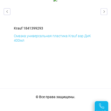
Krauf 1841399293
Kra
Д
Смазка универсальная пластика Krauf аэр ДиК
Сма
400мл
40
© Все права защищены.