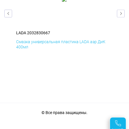
LADA 2032830667
LAD
Смазка универсальная пластика LADA аэр ДиК
Сма
400мл
40
© Все права защищены.