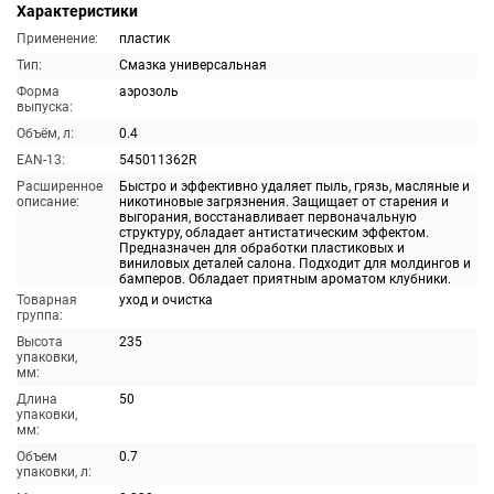
Характеристики
Применение:
пластик
Тип:
Смазка универсальная
Форма
аэрозоль
выпуска:
Объём, л:
0.4
EAN-13:
545011362R
Расширенное
Быстро и эффективно удаляет пыль, грязь, масляные и
описание:
никотиновые загрязнения. Защищает от старения и
выгорания, восстанавливает первоначальную
структуру, обладает антистатическим эффектом.
Предназначен для обработки пластиковых и
виниловых деталей салона. Подходит для молдингов и
бамперов. Обладает приятным ароматом клубники.
Товарная
уход и очистка
группа:
Высота
235
упаковки,
мм:
Длина
50
упаковки,
мм:
Объем
0.7
упаковки, л: