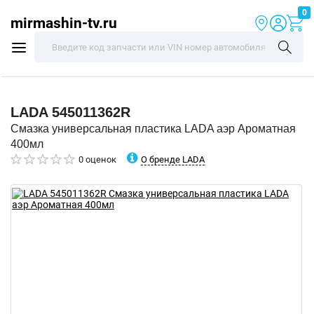
0
mirmashin-tv.ru
LADA
545011362R
Смазка универсальная пластика LADA аэр Ароматная
400мл
О бренде LADA
0 оценок