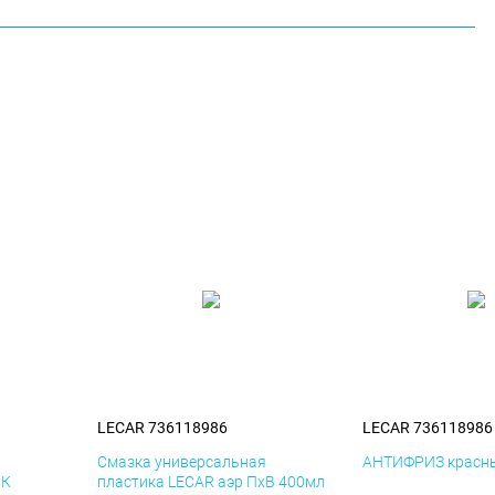
LECAR 736118986
LECAR 736118986
я
Смазка универсальная
АНТИФРИЗ красны
иК
пластика LECAR аэр ПхВ 400мл