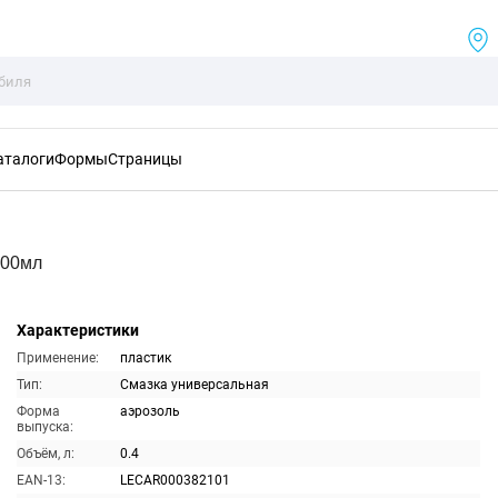
аталоги
Формы
Страницы
400мл
Характеристики
Применение:
пластик
Тип:
Смазка универсальная
Форма
аэрозоль
выпуска:
Объём, л:
0.4
EAN-13:
LECAR000382101