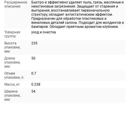
Расширенное
Быстро и эффективно удаляет пыль, грязь, масляные и
описание:
никотиновые загрязнения. Защищает от старения и
выгорания, восстанавливает первоначальную
структуру, обладает антистатическим эффектом.
Предназначен для обработки пластиковых и
виниловых деталей салона. Подходит для молдингов и
бамперов. Обладает приятным ароматом клубники.
Товарная
уход и очистка
группа:
Высота
235
упаковки,
мм:
Длина
50
упаковки,
мм:
Объем
0.7
упаковки, л:
Масса, кг:
0.238
Ширина
54
упаковки,
мм: