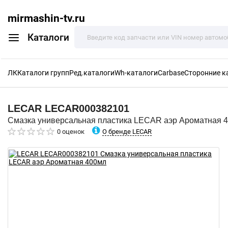
mirmashin-tv.ru
Каталоги
ЛК
Каталоги групп
Ред.каталоги
Wh-каталоги
Carbase
Сторонние к
LECAR
LECAR000382101
Смазка универсальная пластика LECAR аэр Ароматная 
О бренде LECAR
0 оценок