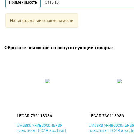
Применимость
Отзывы
Нет информации о применимости
Обратите внимание на сопутствующие товары:
LECAR 736118986
LECAR 736118986
Смазка универсальная
Смазка универсальна
пластика LECAR аэр БмД
пластика LECAR аэр Д