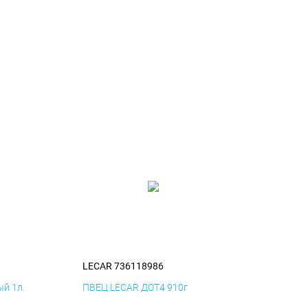
LECAR 736118986
й 1л.
ПВЕЦ LECAR ДОТ4 910г