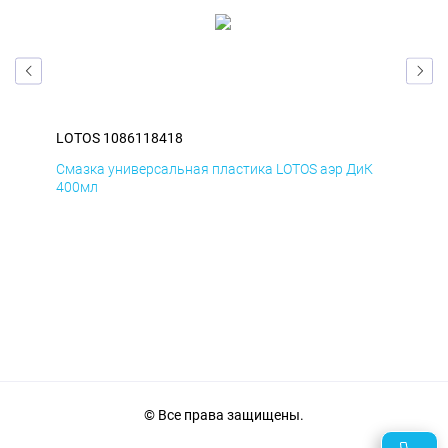
LOTOS 1086118418
LOT
Д
Смазка универсальная пластика LOTOS аэр ДиК
Сма
400мл
40
© Все права защищены.