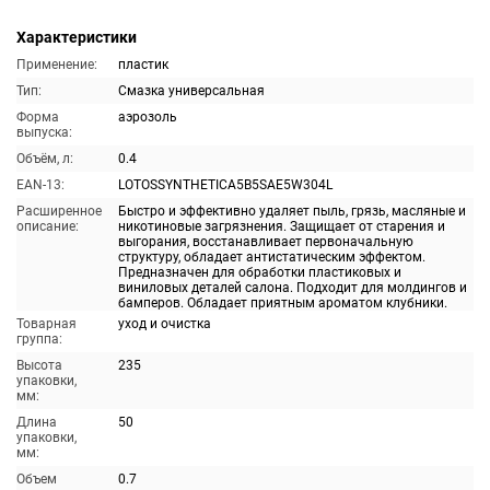
Характеристики
Применение:
пластик
Тип:
Смазка универсальная
Форма
аэрозоль
выпуска:
Объём, л:
0.4
EAN-13:
LOTOSSYNTHETICA5B5SAE5W304L
Расширенное
Быстро и эффективно удаляет пыль, грязь, масляные и
описание:
никотиновые загрязнения. Защищает от старения и
выгорания, восстанавливает первоначальную
структуру, обладает антистатическим эффектом.
Предназначен для обработки пластиковых и
виниловых деталей салона. Подходит для молдингов и
бамперов. Обладает приятным ароматом клубники.
Товарная
уход и очистка
группа:
Высота
235
упаковки,
мм:
Длина
50
упаковки,
мм:
Объем
0.7