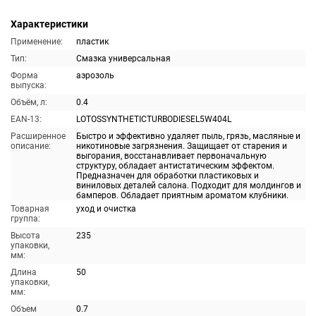
Характеристики
Применение:
пластик
Тип:
Смазка универсальная
Форма
аэрозоль
выпуска:
Объём, л:
0.4
EAN-13:
LOTOSSYNTHETICTURBODIESEL5W404L
Расширенное
Быстро и эффективно удаляет пыль, грязь, масляные и
описание:
никотиновые загрязнения. Защищает от старения и
выгорания, восстанавливает первоначальную
структуру, обладает антистатическим эффектом.
Предназначен для обработки пластиковых и
виниловых деталей салона. Подходит для молдингов и
бамперов. Обладает приятным ароматом клубники.
Товарная
уход и очистка
группа:
Высота
235
упаковки,
мм:
Длина
50
упаковки,
мм:
Объем
0.7