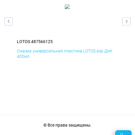
LOTOS 487566125
LOT
Д
Смазка универсальная пластика LOTOS аэр ДиК
Сма
400мл
40
© Все права защищены.