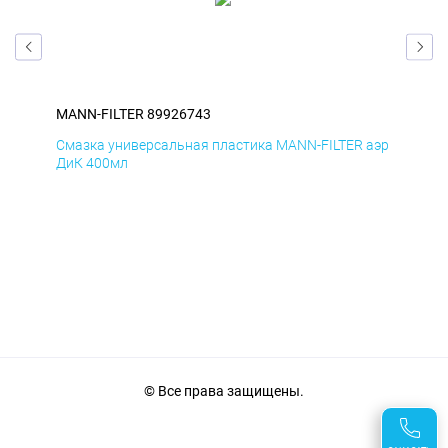
MANN-FILTER 89926743
MAN
аэр
Смазка универсальная пластика MANN-FILTER аэр
Сма
ДиК 400мл
ПхВ
© Все права защищены.