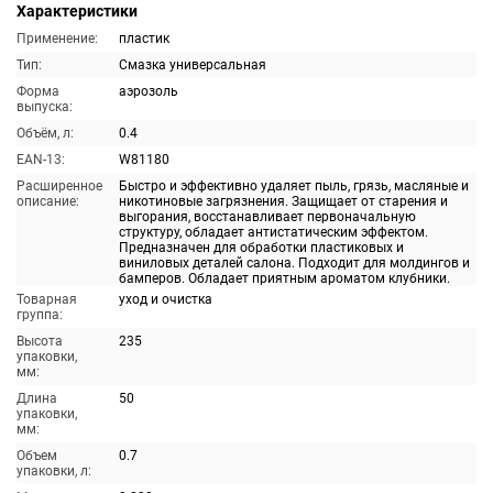
Характеристики
Применение:
пластик
Тип:
Смазка универсальная
Форма
аэрозоль
выпуска:
Объём, л:
0.4
EAN-13:
W81180
Расширенное
Быстро и эффективно удаляет пыль, грязь, масляные и
описание:
никотиновые загрязнения. Защищает от старения и
выгорания, восстанавливает первоначальную
структуру, обладает антистатическим эффектом.
Предназначен для обработки пластиковых и
виниловых деталей салона. Подходит для молдингов и
бамперов. Обладает приятным ароматом клубники.
Товарная
уход и очистка
группа:
Высота
235
упаковки,
мм:
Длина
50
упаковки,
мм:
Объем
0.7
упаковки, л: