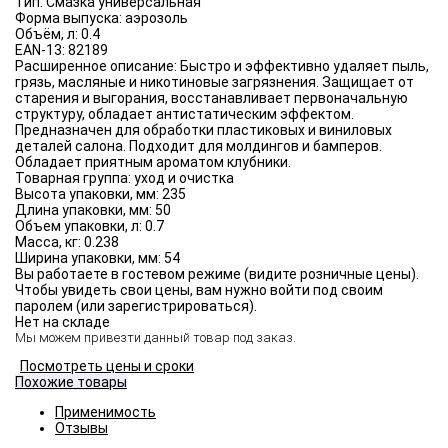
Тип:
Смазка универсальная
Форма выпуска:
аэрозоль
Объём, л:
0.4
EAN-13:
82189
Расширенное описание:
Быстро и эффективно удаляет пыль,
грязь, масляные и никотиновые загрязнения. Защищает от
старения и выгорания, восстанавливает первоначальную
структуру, обладает антистатическим эффектом.
Предназначен для обработки пластиковых и виниловых
деталей салона. Подходит для молдингов и бамперов.
Обладает приятным ароматом клубники.
Товарная группа:
уход и очистка
Высота упаковки, мм:
235
Длина упаковки, мм:
50
Объем упаковки, л:
0.7
Масса, кг:
0.238
Ширина упаковки, мм:
54
Вы работаете в гостевом режиме (видите розничные цены).
Чтобы увидеть свои цены, вам нужно войти под своим
паролем (или зарегистрироваться).
Нет на складе
Мы можем привезти данный товар под заказ.
Посмотреть цены и сроки
Похожие товары
Применимость
Отзывы