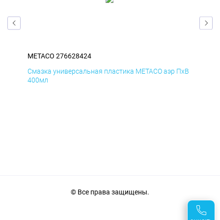
METACO 276628424
ME
ДиК
Смазка универсальная пластика METACO аэр ПхВ
АНТ
400мл
© Все права защищены.