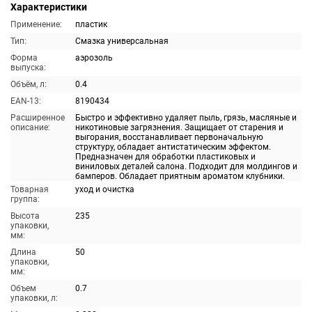
Характеристики
Применение:
пластик
Тип:
Смазка универсальная
Форма
аэрозоль
выпуска:
Объём, л:
0.4
EAN-13:
8190434
Расширенное
Быстро и эффективно удаляет пыль, грязь, масляные и
описание:
никотиновые загрязнения. Защищает от старения и
выгорания, восстанавливает первоначальную
структуру, обладает антистатическим эффектом.
Предназначен для обработки пластиковых и
виниловых деталей салона. Подходит для молдингов и
бамперов. Обладает приятным ароматом клубники.
Товарная
уход и очистка
группа:
Высота
235
упаковки,
мм:
Длина
50
упаковки,
мм:
Объем
0.7
упаковки, л: