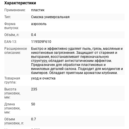
Характеристики
Применение:
пластик
Тип:
Смазка универсальная
Форма
аэрозоль
выпуска:
Объём, л:
0.4
EAN-13:
119509F610
Расширенное
Быстро и эффективно удаляет пыль, грязь, масляные и
описание:
никотиновые загрязнения. Защищает от старения и
выгорания, восстанавливает первоначальную
структуру, обладает антистатическим эффектом.
Предназначен для обработки пластиковых и
виниловых деталей салона. Подходит для молдингов и
бамперов. Обладает приятным ароматом клубники.
Товарная
уход и очистка
группа:
Высота
235
упаковки,
мм:
Длина
50
упаковки,
мм:
Объем
0.7
упаковки, л: