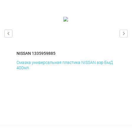
NISSAN 1335959885
NIS
Смазка универсальная пластика NISSAN аэр БмД
Сма
400мл
40