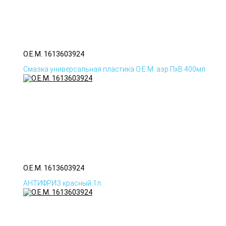
O.E.M. 1613603924
Смазка универсальная пластика O.E.M. аэр ПхВ 400мл
O.E.M. 1613603924
АНТИФРИЗ красный 1л.