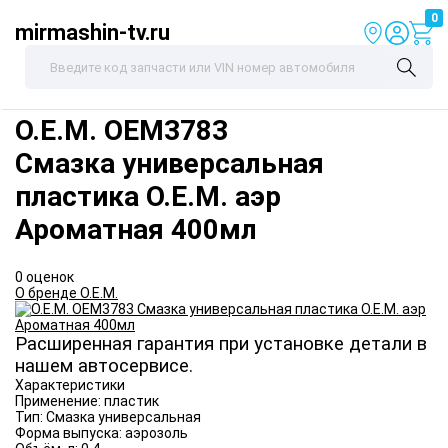
0
mirmashin-tv.ru
O.E.M.
OEM3783
Смазка универсальная
пластика O.E.M. аэр
Ароматная 400мл
0 оценок
О бренде O.E.M.
Расширенная гарантия при установке детали в
нашем автосервисе.
Характеристики
Применение:
пластик
Тип:
Смазка универсальная
Форма выпуска:
аэрозоль