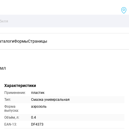
аталоги
Формы
Страницы
0мл
Характеристики
Применение:
пластик
Тип:
Смазка универсальная
Форма
аэрозоль
выпуска:
Объём, л:
0.4
EAN-13:
DF4373