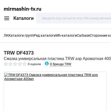
mirmashin-tv.ru
Каталоги
ЛК
Каталоги групп
Ред.каталоги
Wh-каталоги
Carbase
Сторонние к
TRW
DF4373
Смазка универсальная пластика TRW аэр Ароматная 40
О бренде TRW
0 оценок