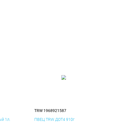
TRW 1968921587
й 1л.
ПВЕЦ TRW ДОТ4 910г