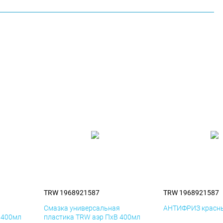
TRW 1968921587
TRW 1968921587
я
Смазка универсальная
АНТИФРИЗ красны
 400мл
пластика TRW аэр ПхВ 400мл