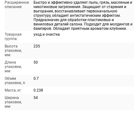
Расширенное
Быстро и эффективно удаляет пыль, грязь, масляные и
описание:
никотиновые загрязнения. Защищает от старения и
выгорания, восстанавливает первоначальную
структуру, обладает антистатическим эффектом.
Предназначен для обработки пластиковых и
виниловых деталей салона. Подходит для молдингов и
бамперов. Обладает приятным ароматом клубники.
Товарная
уход и очистка
группа:
Высота
235
упаковки,
мм:
Длина
50
упаковки,
мм:
Объем
0.7
упаковки, л:
Масса, кг:
0.238
Ширина
54
упаковки,
мм: