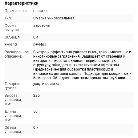
Характеристики
Применение:
пластик
Тип:
Смазка универсальная
Форма
аэрозоль
выпуска:
Объём, л:
0.4
EAN-13:
DF4465
Расширенное
Быстро и эффективно удаляет пыль, грязь, масляные и
описание:
никотиновые загрязнения. Защищает от старения и
выгорания, восстанавливает первоначальную
структуру, обладает антистатическим эффектом.
Предназначен для обработки пластиковых и
виниловых деталей салона. Подходит для молдингов и
бамперов. Обладает приятным ароматом клубники.
Товарная
уход и очистка
группа:
Высота
235
упаковки,
мм:
Длина
50
упаковки,
мм:
Объем
0.7
упаковки, л: