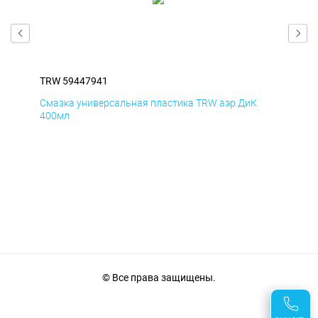
TRW 59447941
TRW
Смазка универсальная пластика TRW аэр ДиК
Сма
400мл
40
© Все права защищены.