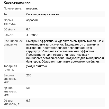
Характеристики
Применение:
пластик
Тип:
Смазка универсальная
Форма
аэрозоль
выпуска:
Объём, л:
0.4
EAN-13:
JTE2056
Расширенное
Быстро и эффективно удаляет пыль, грязь, масляные и
описание:
никотиновые загрязнения. Защищает от старения и
выгорания, восстанавливает первоначальную
структуру, обладает антистатическим эффектом.
Предназначен для обработки пластиковых и
виниловых деталей салона. Подходит для молдингов и
бамперов. Обладает приятным ароматом клубники.
Товарная
уход и очистка
группа:
Высота
235
упаковки,
мм:
Длина
50
упаковки,
мм:
Объем
0.7
упаковки, л: