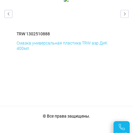
TRW 1302510888
TRW
Смазка универсальная пластика TRW аэр ДиК
Сма
400мл
40
© Все права защищены.