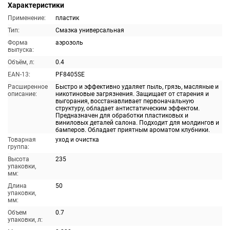
Характеристики
Применение:
пластик
Тип:
Смазка универсальная
Форма
аэрозоль
выпуска:
Объём, л:
0.4
EAN-13:
PF8405SE
Расширенное
Быстро и эффективно удаляет пыль, грязь, масляные и
описание:
никотиновые загрязнения. Защищает от старения и
выгорания, восстанавливает первоначальную
структуру, обладает антистатическим эффектом.
Предназначен для обработки пластиковых и
виниловых деталей салона. Подходит для молдингов и
бамперов. Обладает приятным ароматом клубники.
Товарная
уход и очистка
группа:
Высота
235
упаковки,
мм:
Длина
50
упаковки,
мм:
Объем
0.7
упаковки, л: