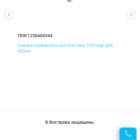
TRW 1258406344
TRW
Смазка универсальная пластика TRW аэр ДиК
Сма
400мл
40
© Все права защищены.