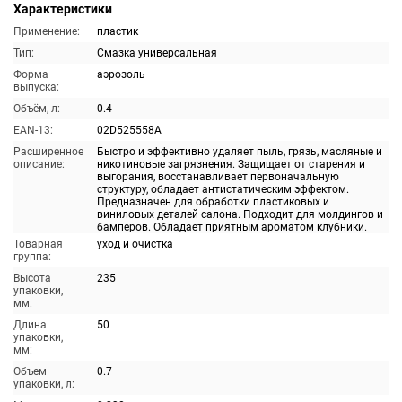
Характеристики
Применение:
пластик
Тип:
Смазка универсальная
Форма
аэрозоль
выпуска:
Объём, л:
0.4
EAN-13:
02D525558A
Расширенное
Быстро и эффективно удаляет пыль, грязь, масляные и
описание:
никотиновые загрязнения. Защищает от старения и
выгорания, восстанавливает первоначальную
структуру, обладает антистатическим эффектом.
Предназначен для обработки пластиковых и
виниловых деталей салона. Подходит для молдингов и
бамперов. Обладает приятным ароматом клубники.
Товарная
уход и очистка
группа:
Высота
235
упаковки,
мм:
Длина
50
упаковки,
мм:
Объем
0.7
упаковки, л: