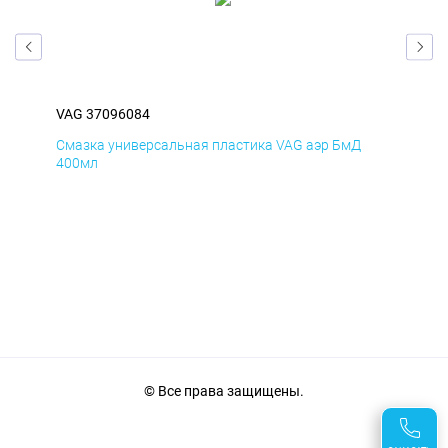
VAG 37096084
VAG
Смазка универсальная пластика VAG аэр БмД
Сма
400мл
40
© Все права защищены.