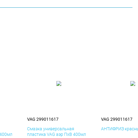
VAG 299011617
VAG 299011617
я
Смазка универсальная
АНТИФРИЗ красны
 400мл
пластика VAG аэр ПхВ 400мл