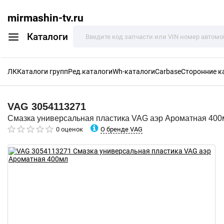
mirmashin-tv.ru
Каталоги
ЛК
Каталоги групп
Ред.каталоги
Wh-каталоги
Carbase
Сторонние к
VAG
3054113271
Смазка универсальная пластика VAG аэр Ароматная 400
О бренде VAG
0 оценок