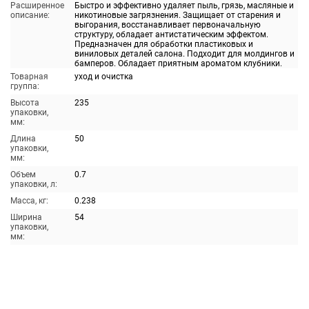
Расширенное
Быстро и эффективно удаляет пыль, грязь, масляные и
описание:
никотиновые загрязнения. Защищает от старения и
выгорания, восстанавливает первоначальную
структуру, обладает антистатическим эффектом.
Предназначен для обработки пластиковых и
виниловых деталей салона. Подходит для молдингов и
бамперов. Обладает приятным ароматом клубники.
Товарная
уход и очистка
группа:
Высота
235
упаковки,
мм:
Длина
50
упаковки,
мм:
Объем
0.7
упаковки, л:
Масса, кг:
0.238
Ширина
54
упаковки,
мм: