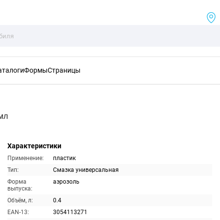
аталоги
Формы
Страницы
мл
Характеристики
Применение:
пластик
Тип:
Смазка универсальная
Форма
аэрозоль
выпуска:
Объём, л:
0.4
EAN-13:
3054113271