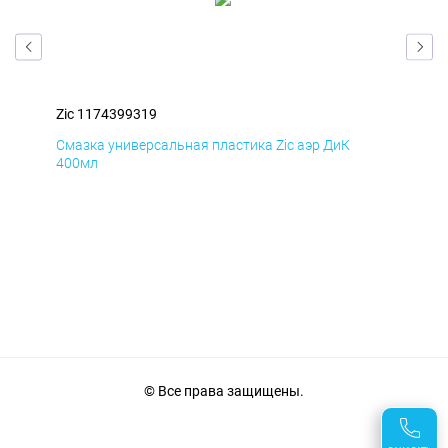
Zic 1174399319
Zic
Смазка универсальная пластика Zic аэр ДиК
Сма
400мл
40
© Все права защищены.