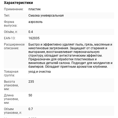
Характеристики
Применение:
пластик
Тип:
Смазка универсальная
Форма
аэрозоль
выпуска:
Объём, л:
0.4
EAN-13:
162035
Расширенное
Быстро и эффективно удаляет пыль, грязь, масляные и
описание:
никотиновые загрязнения. Защищает от старения и
выгорания, восстанавливает первоначальную
структуру, обладает антистатическим эффектом.
Предназначен для обработки пластиковых и
виниловых деталей салона. Подходит для молдингов и
бамперов. Обладает приятным ароматом клубники.
Товарная
уход и очистка
группа:
Высота
235
упаковки,
мм:
Длина
50
упаковки,
мм:
Объем
0.7
упаковки, л: